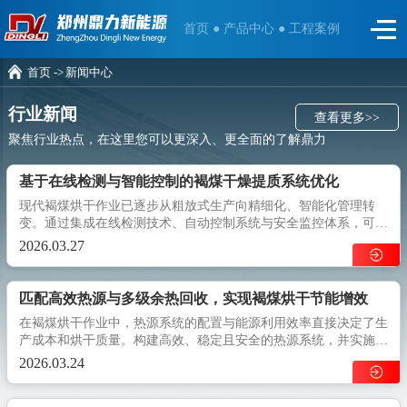
首页 ●
产品中心 ●
工程案例
首页 ->
新闻中心
行业新闻
查看更多>>
聚焦行业热点，在这里您可以更深入、更全面的了解鼎力
基于在线检测与智能控制的褐煤干燥提质系统优化
现代褐煤烘干作业已逐步从粗放式生产向精细化、智能化管理转
变。通过集成在线检测技术、自动控制系统与安全监控体系，可以
实现对烘干过程的精准干预，确保成品质量稳定、生产效率最优。
2026.03.27
匹配高效热源与多级余热回收，实现褐煤烘干节能增效
在褐煤烘干作业中，热源系统的配置与能源利用效率直接决定了生
产成本和烘干质量。构建高效、稳定且安全的热源系统，并实施余
热回收，是提升经济效益与环境效益的核心途径。
2026.03.24