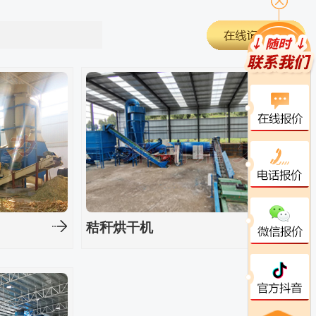
秸秆烘干机