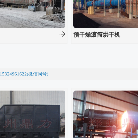
机
预干燥滚筒烘干机
15324961622(微信同号)