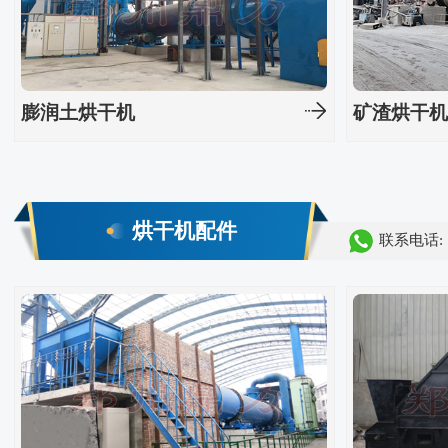
膨润土烘干机
矿渣烘干
烘干机配件
联系电话: