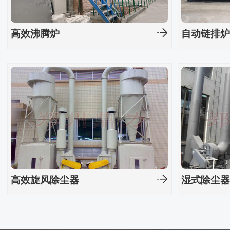
高效沸腾炉
自动链排
高效旋风除尘器
湿式除尘