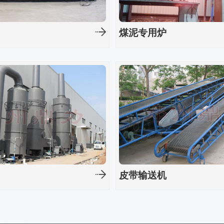
炉
煤泥专用炉
器
皮带输送机