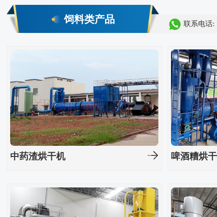
饲料类产品
联系电话:
中药渣烘干机
啤酒糟烘